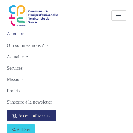
Annuaire
Tous les professionnels de
Qui sommes-nous ?
santé
Delphine BIDAUX
Actualité
Accueil
Tous les professionnels de santé
Services
Tous les professionnels de santé
Delphine BIDAUX
Missions
Projets
S'inscrire à la newsletter
Retour
Accès professionnel
Delphine BIDAUX
Adhérer