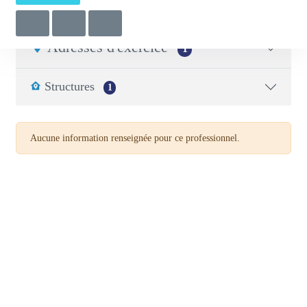
Infirmier.e libéral.e
03 24 38 19 46
Adresses d'exercice
1
Structures
1
Aucune information renseignée pour ce professionnel.