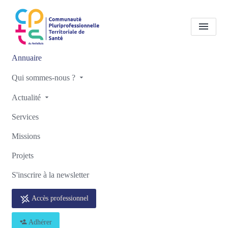
Annuaire
Tous les professionnels de
Qui sommes-nous ?
santé
Rhumatologues
Actualité
COURLANCY - RETHEL
Services
Accueil
Tous les professionnels de santé
Missions
Tous les professionnels de santé
Rhumatologues COURLANCY - RETHEL
Projets
S'inscrire à la newsletter
Accès professionnel
Retour
Adhérer