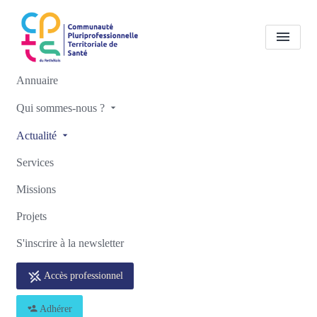
Annuaire
Notre actualité
📞 Les numéros
Qui sommes-nous ?
utiles à retenir 💡
Actualité
Accueil
Notre actualité
Notre actualité
Services
📞 Les numéros utiles à retenir 💡
Missions
Projets
S'inscrire à la newsletter
Accès professionnel
Adhérer